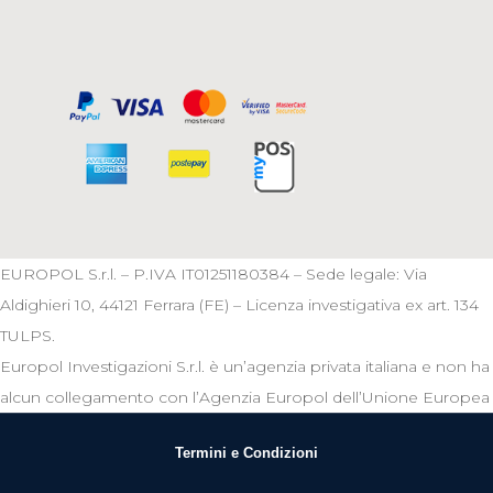
EUROPOL S.r.l. – P.IVA IT01251180384 – Sede legale: Via
Aldighieri 10, 44121 Ferrara (FE) – Licenza investigativa ex art. 134
TULPS.
Europol Investigazioni S.r.l. è un’agenzia privata italiana e non ha
alcun collegamento con l’Agenzia Europol dell’Unione Europea
Termini e Condizioni