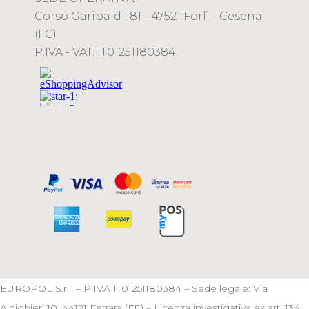
Corso Garibaldi, 81 - 47521 Forlì - Cesena
(FC)
P.IVA - VAT: IT01251180384
EUROPOL S.r.l. – P.IVA IT01251180384 – Sede legale: Via
Aldighieri 10, 44121 Ferrara (FE) – Licenza investigativa ex art. 134