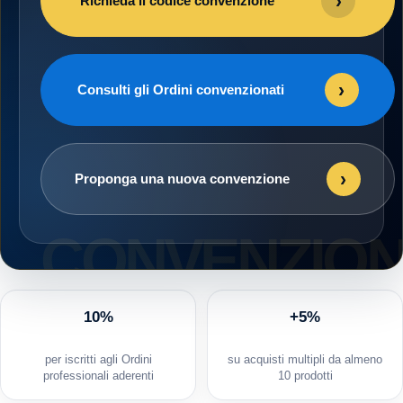
›
Richieda il codice convenzione
›
Consulti gli Ordini convenzionati
›
Proponga una nuova convenzione
10%
+5%
per iscritti agli Ordini
su acquisti multipli da almeno
professionali aderenti
10 prodotti