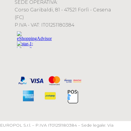
SEDE OPERATIVA:
Corso Garibaldi, 81 - 47521 Forlì - Cesena
(FC)
P.IVA - VAT: IT01251180384
EUROPOL S.r.l. – P.IVA IT01251180384 – Sede legale: Via