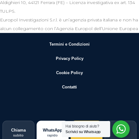
Aldighieri 10, 44121 Ferrara (FE) – Licenza investigativa ex art. 134
TULPS.
Europol Investigazioni S.r.l. è un’agenzia privata italiana e non ha
alcun collegamento con l’Agenzia Europol dell’Unione Europea
Termini e Condizioni
Privacy Policy
Cookie Policy
Contatti
Hai bisogno di aiuto?
Chiama
WhatsApp
Guida
Indagine
Scrivici su Whatsapp
subito
rapido
scegli
ORO