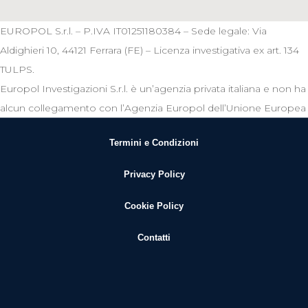
EUROPOL S.r.l. – P.IVA IT01251180384 – Sede legale: Via
Aldighieri 10, 44121 Ferrara (FE) – Licenza investigativa ex art. 134
TULPS.
Europol Investigazioni S.r.l. è un’agenzia privata italiana e non ha
alcun collegamento con l’Agenzia Europol dell’Unione Europea
Termini e Condizioni
Privacy Policy
Cookie Policy
Contatti