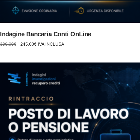
AGGIUNGI AL CARRELLO
Indagine Bancaria Conti OnLine
Il
Il
380,00
€
245,00
€
IVA INCLUSA
prezzo
prezzo
originale
attuale
era:
è:
380,00€.
245,00€.