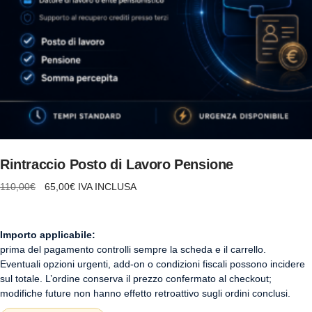
AGGIUNGI AL CARRELLO
Rintraccio Posto di Lavoro Pensione
Il
Il
110,00
€
65,00
€
IVA INCLUSA
prezzo
prezzo
originale
attuale
era:
è:
110,00€.
65,00€.
Importo applicabile:
prima del pagamento controlli sempre la scheda e il carrello.
Eventuali opzioni urgenti, add-on o condizioni fiscali possono incidere
sul totale. L’ordine conserva il prezzo confermato al checkout;
modifiche future non hanno effetto retroattivo sugli ordini conclusi.