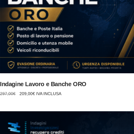
AGGIUNGI AL CARRELLO
Indagine Lavoro e Banche ORO
Il
Il
297,00
€
209,00
€
IVA INCLUSA
prezzo
prezzo
originale
attuale
era:
è:
297,00€.
209,00€.