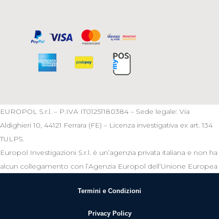
EUROPOL S.r.l. – P.IVA IT01251180384 – Sede legale: Via
Aldighieri 10, 44121 Ferrara (FE) – Licenza investigativa ex art. 134
TULPS.
Europol Investigazioni S.r.l. è un’agenzia privata italiana e non ha
alcun collegamento con l’Agenzia Europol dell’Unione Europea
Termini e Condizioni
Privacy Policy