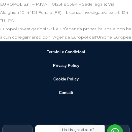
EUROPOL S.r.l. – P.IVA IT01251180384 – Sede legale: Via
Aldighieri 10, 44121 Ferrara (FE) – Licenza investigativa ex art. 134
TULPS.
Europol Investigazioni S.r.l. è un’agenzia privata italiana e non ha
alcun collegamento con l’Agenzia Europol dell’Unione Europea
Termini e Condizioni
Privacy Policy
Cookie Policy
Contatti
Hai bisogno di aiuto?