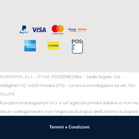
EUROPOL S.r.l. – P.IVA IT01251180384 – Sede legale: Via
Aldighieri 10, 44121 Ferrara (FE) – Licenza investigativa ex art. 134
TULPS.
Europol Investigazioni S.r.l. è un’agenzia privata italiana e non ha
alcun collegamento con l’Agenzia Europol dell’Unione Europea
Termini e Condizioni