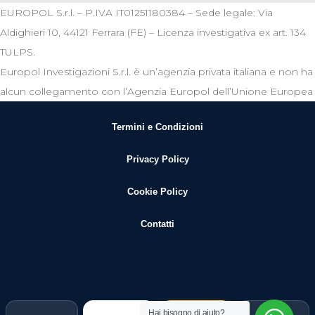
EUROPOL S.r.l. – P.IVA IT01251180384 – Sede legale: Via
Aldighieri 10, 44121 Ferrara (FE) – Licenza investigativa ex art. 134
TULPS.
Europol Investigazioni S.r.l. è un’agenzia privata italiana e non ha
alcun collegamento con l’Agenzia Europol dell’Unione Europea
Termini e Condizioni
Privacy Policy
Cookie Policy
Contatti
Hai bisogno di aiuto?