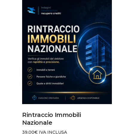
economico
AGGIUNGI AL CARRELLO
Rintraccio Immobili
Nazionale
39,00
€
IVA INCLUSA