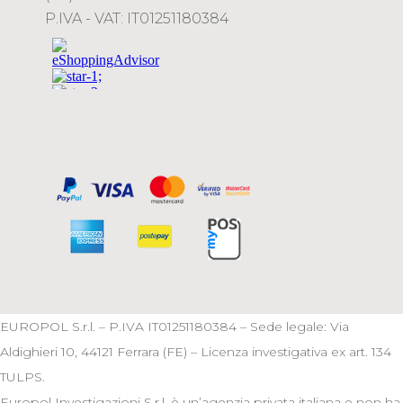
P.IVA - VAT: IT01251180384
EUROPOL S.r.l. – P.IVA IT01251180384 – Sede legale: Via
Aldighieri 10, 44121 Ferrara (FE) – Licenza investigativa ex art. 134
TULPS.
Europol Investigazioni S.r.l. è un’agenzia privata italiana e non ha