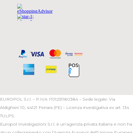
EUROPOL S.r.l. – P.IVA IT01251180384 – Sede legale: Via
Aldighieri 10, 44121 Ferrara (FE) – Licenza investigativa ex art. 134
TULPS.
Europol Investigazioni S.r.l. è un’agenzia privata italiana e non ha
alcun collegamento con l’Agenzia Europol dell’Unione Europea