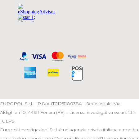
EUROPOL S.r.l. – P.IVA IT01251180384 – Sede legale: Via
Aldighieri 10, 44121 Ferrara (FE) – Licenza investigativa ex art. 134
TULPS.
Europol Investigazioni S.r.l. è un’agenzia privata italiana e non ha
alcun collegamento con l’Agenzia Europol dell’Unione Europea