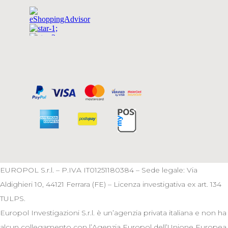
EUROPOL S.r.l. – P.IVA IT01251180384 – Sede legale: Via
Aldighieri 10, 44121 Ferrara (FE) – Licenza investigativa ex art. 134
TULPS.
Europol Investigazioni S.r.l. è un’agenzia privata italiana e non ha
alcun collegamento con l’Agenzia Europol dell’Unione Europea