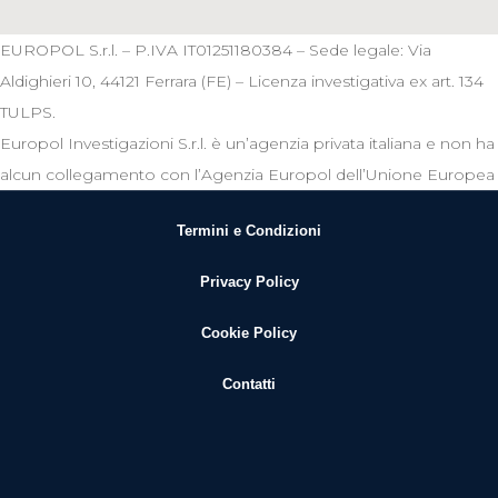
EUROPOL S.r.l. – P.IVA IT01251180384 – Sede legale: Via
Aldighieri 10, 44121 Ferrara (FE) – Licenza investigativa ex art. 134
TULPS.
Europol Investigazioni S.r.l. è un’agenzia privata italiana e non ha
alcun collegamento con l’Agenzia Europol dell’Unione Europea
Termini e Condizioni
Privacy Policy
Cookie Policy
Contatti