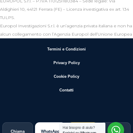
EUROPOL S.r.l. – P.IVA IT01251180384 – Sede legale: Via
Aldighieri 10, 44121 Ferrara (FE) – Licenza investigativa ex art. 134
TULPS.
Europol Investigazioni S.r.l. è un’agenzia privata italiana e non ha
alcun collegamento con l’Agenzia Europol dell’Unione Europea
Termini e Condizioni
Privacy Policy
Cookie Policy
Contatti
Hai bisogno di aiuto?
Chiama
WhatsApp
Guida
Indagine