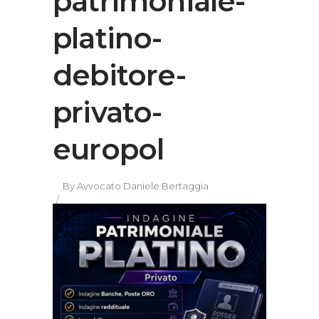
patrimoniale-
platino-
debitore-
privato-
europol
By
Avvocato Daniele Bertaggia