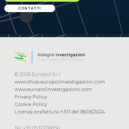
CONTATTI
© 2026 Europol S.r.l.
www.shop.europolinvestigazioni.com
www.europolinvestigazioni.com
Privacy Policy
Cookie Policy
Licenza prefettura n.511 del 18/06/2024
Tel. +39 0532206836