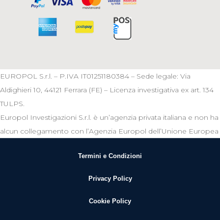
EUROPOL S.r.l. – P.IVA IT01251180384 – Sede legale: Via
Aldighieri 10, 44121 Ferrara (FE) – Licenza investigativa ex art. 134
TULPS.
Europol Investigazioni S.r.l. è un’agenzia privata italiana e non ha
alcun collegamento con l’Agenzia Europol dell’Unione Europea
Termini e Condizioni
Privacy Policy
Cookie Policy