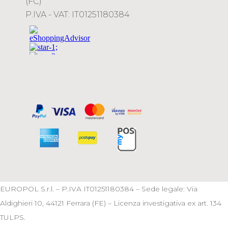
(FC)
P.IVA - VAT: IT01251180384
EUROPOL S.r.l. – P.IVA IT01251180384 – Sede legale: Via
Aldighieri 10, 44121 Ferrara (FE) – Licenza investigativa ex art. 134
TULPS.