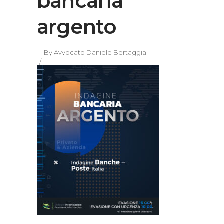
bancaria
argento
By
Avvocato Daniele Bertaggia