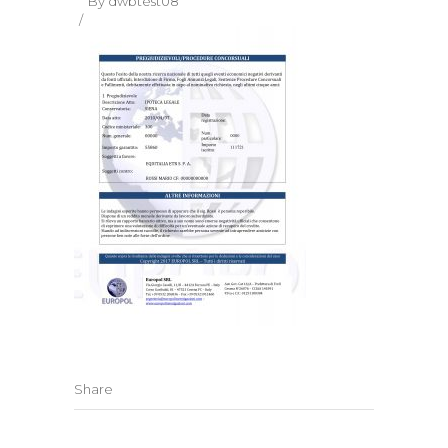
By
dwbtest08
Share