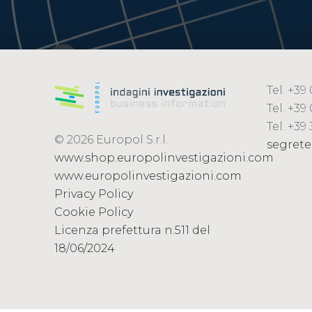
Tel. +3
Tel. +39
Tel. +39
© 2026 Europol S.r.l.
segrete
www.shop.europolinvestigazioni.com
www.europolinvestigazioni.com
Privacy Policy
Cookie Policy
Licenza prefettura n.511 del
18/06/2024