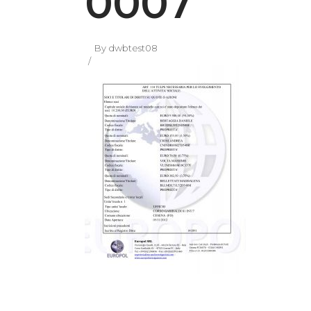
0007
By
dwbtest08