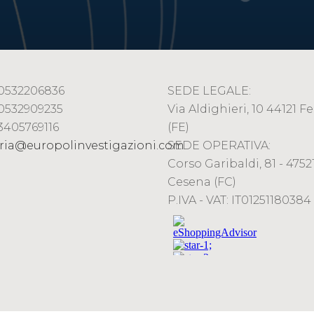
9 0532206836
SEDE LEGALE:
 0532909235
Via Aldighieri, 10 44121 Fe
 3405769116
(FE)
ria@europolinvestigazioni.com
SEDE OPERATIVA:
Corso Garibaldi, 81 - 47521
Cesena (FC)
P.IVA - VAT: IT01251180384