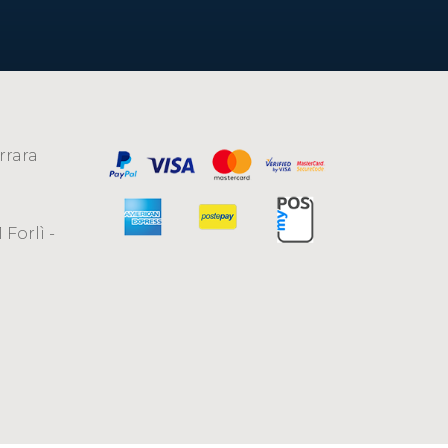
rrara
 Forlì -