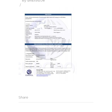
By
dwbtest08
Share