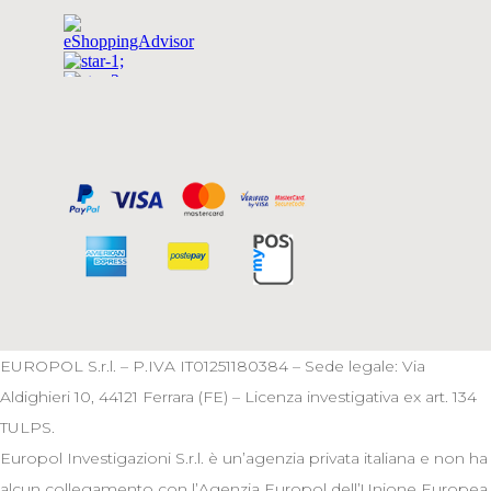
EUROPOL S.r.l. – P.IVA IT01251180384 – Sede legale: Via
Aldighieri 10, 44121 Ferrara (FE) – Licenza investigativa ex art. 134
TULPS.
Europol Investigazioni S.r.l. è un’agenzia privata italiana e non ha
alcun collegamento con l’Agenzia Europol dell’Unione Europea