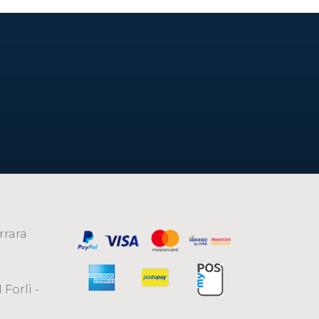
rrara
 Forlì -