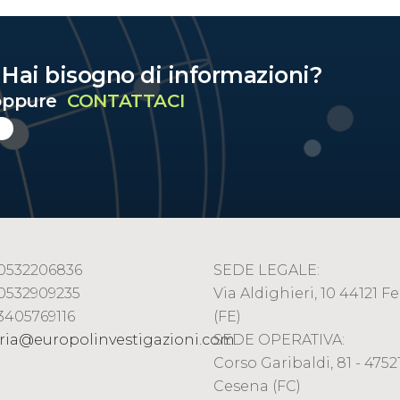
? Hai bisogno di informazioni?
ppure
CONTATTACI
9 0532206836
SEDE LEGALE:
 0532909235
Via Aldighieri, 10 44121 Fe
 3405769116
(FE)
ria@europolinvestigazioni.com
SEDE OPERATIVA:
Corso Garibaldi, 81 - 47521
Cesena (FC)