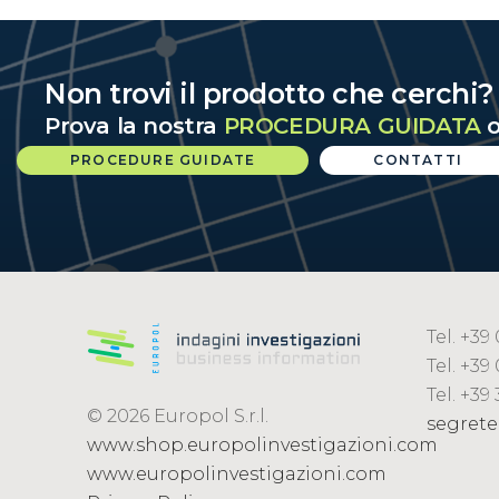
Non trovi il prodotto che cerchi
Prova la nostra
PROCEDURA GUIDATA
o
PROCEDURE GUIDATE
CONTATTI
Tel. +3
Tel. +39
Tel. +39
© 2026 Europol S.r.l.
segrete
www.shop.europolinvestigazioni.com
www.europolinvestigazioni.com