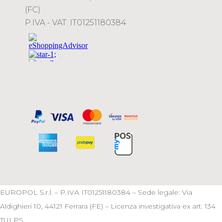
(FC)
P.IVA - VAT: IT01251180384
EUROPOL S.r.l. – P.IVA IT01251180384 – Sede legale: Via
Aldighieri 10, 44121 Ferrara (FE) – Licenza investigativa ex art. 134
TULPS.