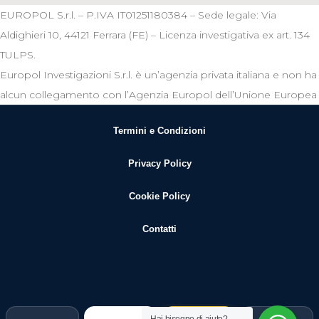
EUROPOL S.r.l. – P.IVA IT01251180384 – Sede legale: Via
Aldighieri 10, 44121 Ferrara (FE) – Licenza investigativa ex art. 134
TULPS.
Europol Investigazioni S.r.l. è un’agenzia privata italiana e non ha
alcun collegamento con l’Agenzia Europol dell’Unione Europea
Termini e Condizioni
Privacy Policy
Cookie Policy
Contatti