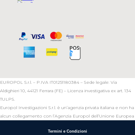
EUROPOL S.r.l. – P.IVA IT01251180384 – Sede legale: Via
Aldighieri 10, 44121 Ferrara (FE) – Licenza investigativa ex art. 134
TULPS.
Europol Investigazioni S.r.l. è un’agenzia privata italiana e non ha
alcun collegamento con l’Agenzia Europol dell’Unione Europea
Termini e Condizioni