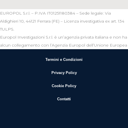
EUROPOL S.r.l. – P.IVA IT01251180384 – Sede legale: Via
Aldighieri 10, 44121 Ferrara (FE) – Licenza investigativa ex art. 134
TULPS.
Europol Investigazioni S.r.l. è un’agenzia privata italiana e non ha
alcun collegamento con l’Agenzia Europol dell’Unione Europea
Termini e Condizioni
Privacy Policy
Cookie Policy
Contatti