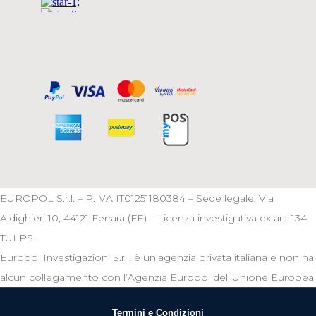
EUROPOL S.r.l. – P.IVA IT01251180384 – Sede legale: Via
Aldighieri 10, 44121 Ferrara (FE) – Licenza investigativa ex art. 134
TULPS.
Europol Investigazioni S.r.l. è un’agenzia privata italiana e non ha
alcun collegamento con l’Agenzia Europol dell’Unione Europea
Termini e Condizioni