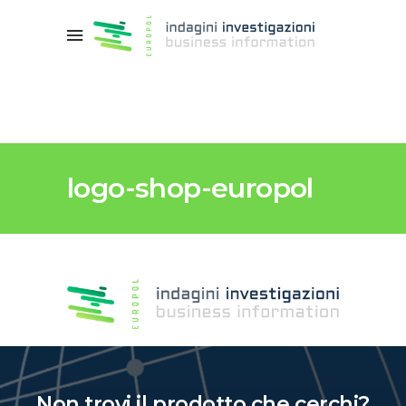
logo-shop-europol
Non trovi il prodotto che cerchi?