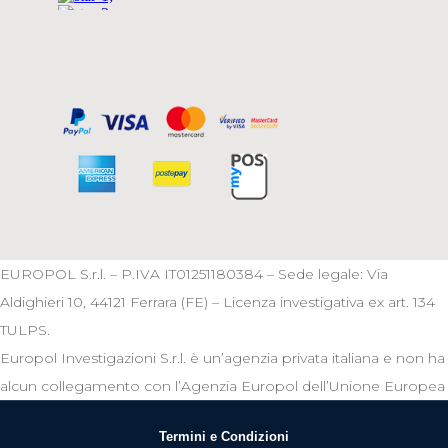
EUROPOL S.r.l. – P.IVA IT01251180384 – Sede legale: Via
Aldighieri 10, 44121 Ferrara (FE) – Licenza investigativa ex art. 134
TULPS.
Europol Investigazioni S.r.l. è un’agenzia privata italiana e non ha
alcun collegamento con l’Agenzia Europol dell’Unione Europea
Termini e Condizioni