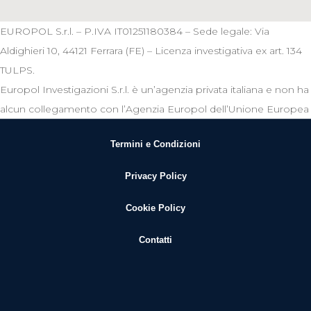
EUROPOL S.r.l. – P.IVA IT01251180384 – Sede legale: Via
Aldighieri 10, 44121 Ferrara (FE) – Licenza investigativa ex art. 134
TULPS.
Europol Investigazioni S.r.l. è un’agenzia privata italiana e non ha
alcun collegamento con l’Agenzia Europol dell’Unione Europea
Termini e Condizioni
Privacy Policy
Cookie Policy
Contatti