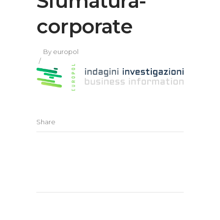
Sfumatura-
corporate
By
europol
Share