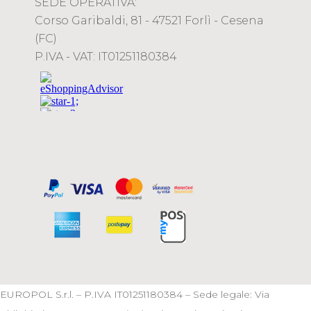
SEDE OPERATIVA:
Corso Garibaldi, 81 - 47521 Forlì - Cesena
(FC)
P.IVA - VAT: IT01251180384
EUROPOL S.r.l. – P.IVA IT01251180384 – Sede legale: Via