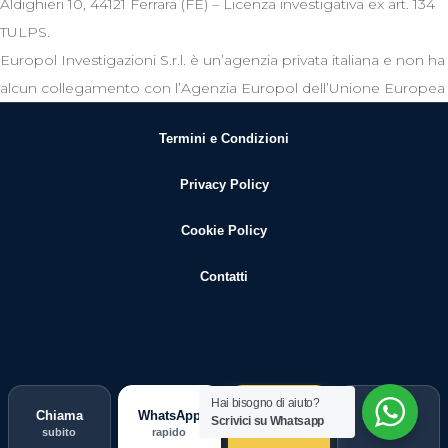
Aldighieri 10, 44121 Ferrara (FE) – Licenza investigativa ex art. 134
TULPS.
Europol Investigazioni S.r.l. è un’agenzia privata italiana e non ha
alcun collegamento con l’Agenzia Europol dell’Unione Europea
Termini e Condizioni
Privacy Policy
Cookie Policy
Contatti
Hai bisogno di aiuto?
Chiama
WhatsApp
Guida
Indagine
Scrivici su Whatsapp
subito
rapido
scegli
ORO