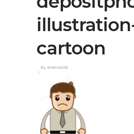
depositph
illustrati
cartoon
By
dwbtest08