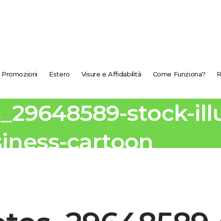
Promozioni
Estero
Visure e Affidabilità
Come Funziona?
R
_29648589-stock-illu
iness-cartoon