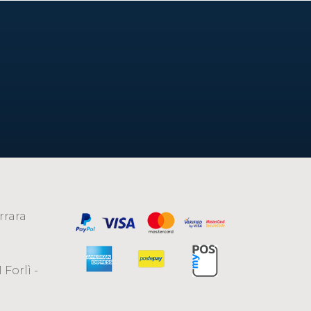
rrara
 Forlì -