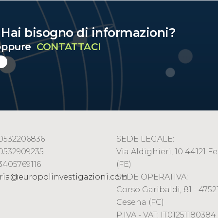
? Hai bisogno di informazioni?
ppure
CONTATTACI
9 0532206836
SEDE LEGALE:
 0532909235
Via Aldighieri, 10 44121 Fe
 3405769116
(FE)
ria@europolinvestigazioni.com
SEDE OPERATIVA:
Corso Garibaldi, 81 - 47521
Cesena (FC)
P.IVA - VAT: IT01251180384