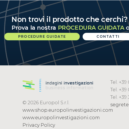
Non trovi il prodotto che cerchi
Prova la nostra
PROCEDURA GUIDATA
o
PROCEDURE GUIDATE
CONTATTI
Tel. +3
Tel. +39
Tel. +39
© 2026 Europol S.r.l.
segrete
www.shop.europolinvestigazioni.com
www.europolinvestigazioni.com
Privacy Policy