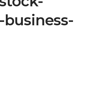
stock-
n-business-