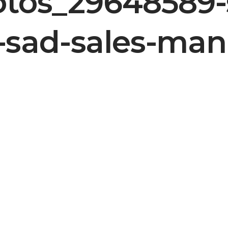
otos_29648589-
on-sad-sales-ma