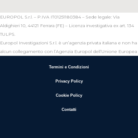
EUROPOL S.r.l. – P.IVA IT01251180384 – Sede legale: Via
Aldighieri 10, 44121 Ferrara (FE) – Licenza investigativa ex art. 134
TULPS.
Europol Investigazioni S.r.l. è un’agenzia privata italiana e non ha
alcun collegamento con l’Agenzia Europol dell’Unione Europea
Termini e Condizioni
Privacy Policy
Cookie Policy
Contatti