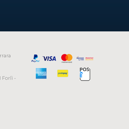
rrara
 Forlì -