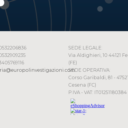
9 0532206836
SEDE LEGALE:
 0532909235
Via Aldighieri, 10 44121 Fe
 3405769116
(FE)
ria@europolinvestigazioni.com
SEDE OPERATIVA:
Corso Garibaldi, 81 - 47521
Cesena (FC)
P.IVA - VAT: IT01251180384