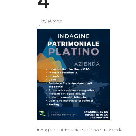
4
By
europol
indagine patrimoniale platino su azienda