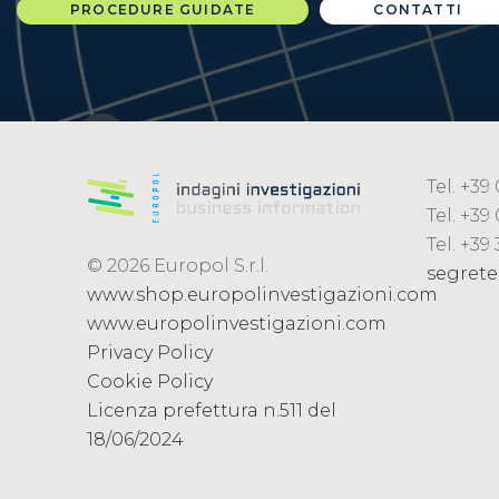
PROCEDURE GUIDATE
CONTATTI
Tel. +3
Tel. +39
Tel. +39
© 2026 Europol S.r.l.
segrete
www.shop.europolinvestigazioni.com
www.europolinvestigazioni.com
Privacy Policy
Cookie Policy
Licenza prefettura n.511 del
18/06/2024