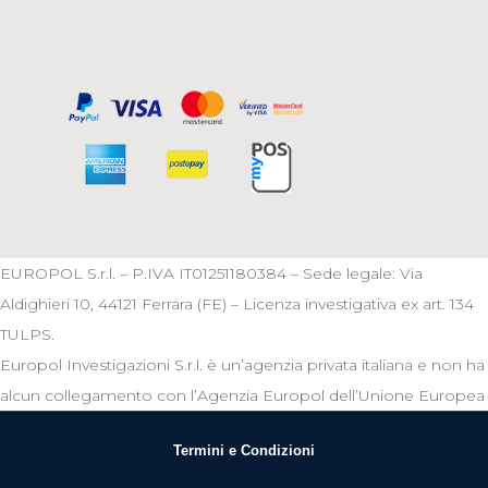
EUROPOL S.r.l. – P.IVA IT01251180384 – Sede legale: Via
Aldighieri 10, 44121 Ferrara (FE) – Licenza investigativa ex art. 134
TULPS.
Europol Investigazioni S.r.l. è un’agenzia privata italiana e non ha
alcun collegamento con l’Agenzia Europol dell’Unione Europea
Termini e Condizioni