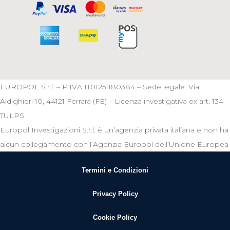
EUROPOL S.r.l. – P.IVA IT01251180384 – Sede legale: Via
Aldighieri 10, 44121 Ferrara (FE) – Licenza investigativa ex art. 134
TULPS.
Europol Investigazioni S.r.l. è un’agenzia privata italiana e non ha
alcun collegamento con l’Agenzia Europol dell’Unione Europea
Termini e Condizioni
Privacy Policy
Cookie Policy