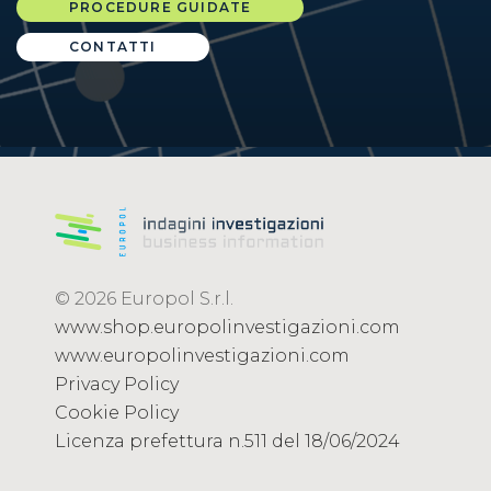
PROCEDURE GUIDATE
CONTATTI
© 2026 Europol S.r.l.
www.shop.europolinvestigazioni.com
www.europolinvestigazioni.com
Privacy Policy
Cookie Policy
Licenza prefettura n.511 del 18/06/2024