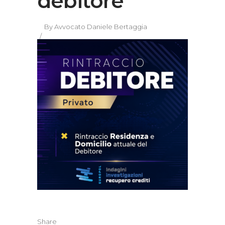
debitore
By
Avvocato Daniele Bertaggia
Share