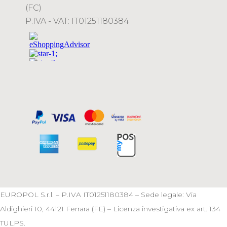
(FC)
P.IVA - VAT: IT01251180384
EUROPOL S.r.l. – P.IVA IT01251180384 – Sede legale: Via
Aldighieri 10, 44121 Ferrara (FE) – Licenza investigativa ex art. 134
TULPS.