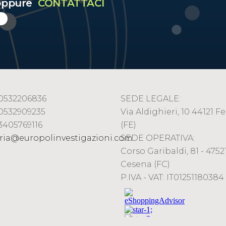
ppure
CONTATTACI
9 0532206836
SEDE LEGALE:
 0532909235
Via Aldighieri, 10 44121 Fe
 3405769116
(FE)
ria@europolinvestigazioni.com
SEDE OPERATIVA:
Corso Garibaldi, 81 - 47521
Cesena (FC)
P.IVA - VAT: IT01251180384