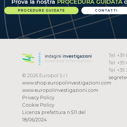
Prova la nostra
PROCEDURA GUIDATA
o
PROCEDURE GUIDATE
CONTATTI
Tel. +3
Tel. +39
Tel. +39
© 2026 Europol S.r.l.
segrete
www.shop.europolinvestigazioni.com
www.europolinvestigazioni.com
Privacy Policy
Cookie Policy
Licenza prefettura n.511 del
18/06/2024