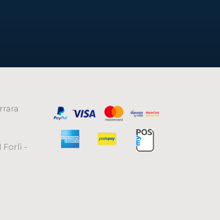
rrara
 Forlì -