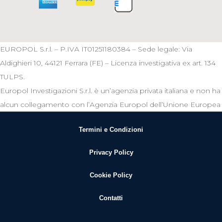
EUROPOL S.r.l. – P.IVA IT01251180384 – Sede legale: Via
Aldighieri 10, 44121 Ferrara (FE) – Licenza investigativa ex art. 134
TULPS.
Europol Investigazioni S.r.l. è un’agenzia privata italiana e non ha
alcun collegamento con l’Agenzia Europol dell’Unione Europea
Termini e Condizioni
Privacy Policy
Cookie Policy
Contatti