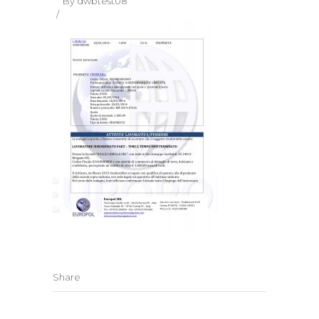
By
dwbtest08
Share