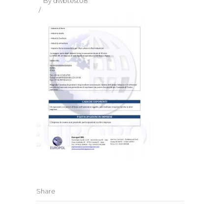
By
dwbtest08
Share