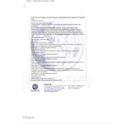
By
dwbtest08
Share