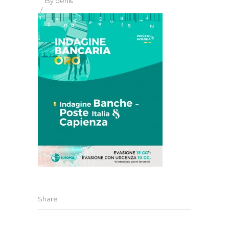
By
denis
Share