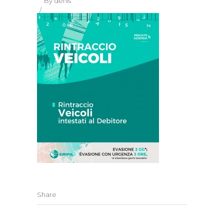
By
denis
Share